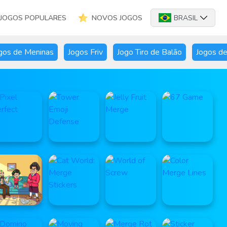
JOGOS POPULARES
NOVOS JOGOS
BRASIL
gos de Meninas
Jogos Friv
Jogo Tiro de Balão
Jogos de