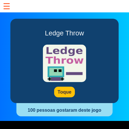
☰
Ledge Throw
Toque
100 pessoas gostaram deste jogo