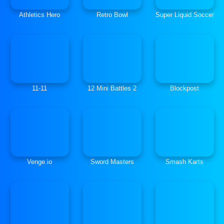
Athletics Hero
Retro Bowl
Super Liquid Soccer
11-11
12 Mini Battles 2
Blockpost
Venge.io
Sword Masters
Smash Karts