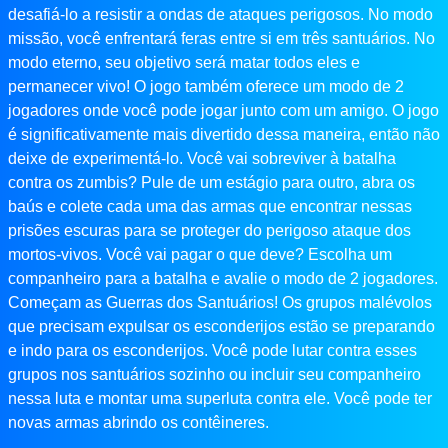
desafiá-lo a resistir a ondas de ataques perigosos. No modo
missão, você enfrentará feras entre si em três santuários. No
modo eterno, seu objetivo será matar todos eles e
permanecer vivo! O jogo também oferece um modo de 2
jogadores onde você pode jogar junto com um amigo. O jogo
é significativamente mais divertido dessa maneira, então não
deixe de experimentá-lo. Você vai sobreviver à batalha
contra os zumbis? Pule de um estágio para outro, abra os
baús e colete cada uma das armas que encontrar nessas
prisões escuras para se proteger do perigoso ataque dos
mortos-vivos. Você vai pagar o que deve? Escolha um
companheiro para a batalha e avalie o modo de 2 jogadores.
Começam as Guerras dos Santuários! Os grupos malévolos
que precisam expulsar os esconderijos estão se preparando
e indo para os esconderijos. Você pode lutar contra esses
grupos nos santuários sozinho ou incluir seu companheiro
nessa luta e montar uma superluta contra ele. Você pode ter
novas armas abrindo os contêineres.