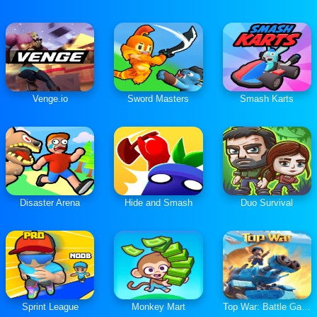
Venge.io
Sword Masters
Smash Karts
Disaster Arena
Hide and Smash
Duo Survival
Sprint League
Monkey Mart
Top War: Battle Game