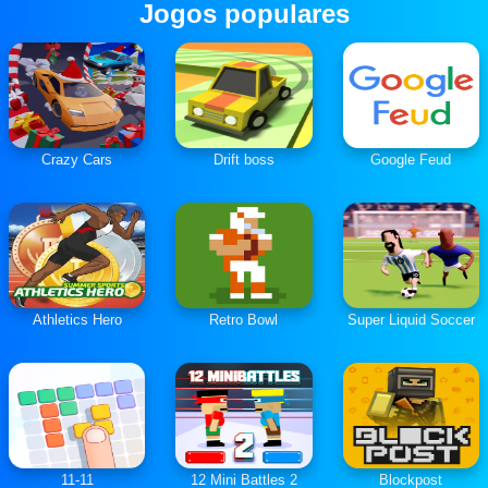
Jogos populares
Crazy Cars
Drift boss
Google Feud
Athletics Hero
Retro Bowl
Super Liquid Soccer
11-11
12 Mini Battles 2
Blockpost