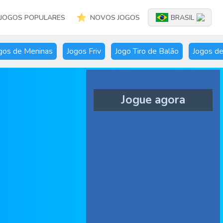
JOGOS POPULARES
NOVOS JOGOS
BRASIL
gos de Meninas
Jogos Friv
Jogo Tiro de Balão
Jogos de
Jogue agora