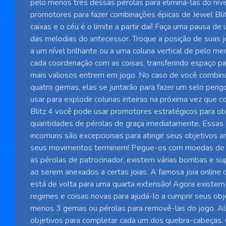
pelo menos três dessas pérolas para eliminá-las do nív
promotores para fazer combinações épicas de Jewel Blit
caixas e o céu é o limite a partir daí! Faça uma pausa de
das melodias do antecessor. Troque a posição de suas jo
a um nível brilhante ou a uma coluna vertical de pelo me
cada coordenação com as coisas, transferindo espaço p
mais valiosos entrem em jogo. No caso de você combin
quatro gemas, elas se juntarão para fazer um selo peri
usar para explodir colunas inteiras na próxima vez que 
Blitz 4 você pode usar promotores estratégicos para o
quantidades de pérolas de graça imediatamente. Essa
incomuns são excepcionais para atingir seus objetivos 
seus movimentos terminem! Pegue-os com moedas de 
as pérolas de patrocinador, existem várias bombas e su
ao serem anexados a certas joias. A famosa joia online
está de volta para uma quarta extensão! Agora existem 
regimes e coisas novas para ajudá-lo a cumprir seus obj
menos 3 gemas ou pérolas para removê-las do jogo. A
objetivos para completar cada um dos quebra-cabeças. O