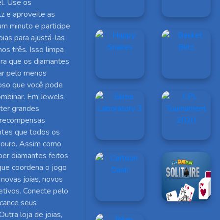
el. Use os
z e aproveite as
 um minuto e participe
ias para ajustá-las
nos três. Isso limpa
ara que os diamantes
ar pelo menos
goso que você pode
combinar. Em Jewels
bter grandes
s recompensas
antes que todos os
ouro. Assim como
per diamantes feitos
 que coordena o jogo
novas joias, novos
etivos. Conecte pelo
lcance seus
utra loja de joias,