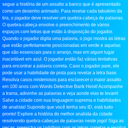
segue a história de um assalto a banco que é apresentado
como um desenho animado. Para revelar cada tabuleiro da
tira, o jogador deve resolver um quebra-cabeça de palavras.
O quebra-cabeça envolve o preenchimento de vários
espaços com letras que estão à disposição do jogador.
Quando o jogador digita uma palavra, o jogo mostra as letras
que estão perfeitamente posicionadas em verde e aquelas
que são essenciais para o arranjo, mas em algum lugar
inaceitável em azul. O jogador então faz várias tentativas
para encontrar a palavra correta. Caso o jogador pare, ele
pode usar a habilidade de pista para revelar a letra base.
Resolva casos misteriosos para esclarecer o maior assalto
em 100 anos com Words Detective Bank Heist! Acompanhe
a trama, adivinhe as palavras e veja aonde elas te levam!
Salve a cidade com sua linguagem suprema e habilidades
de analista! Supondo que você tenha seu ID, está tudo
pronto! Explore a história do melhor analista da cidade
resolvendo quebra-cabeças de palavras neste jogo! Siga as
peças, preencha os ladrilhos com as letras corretas e resolva