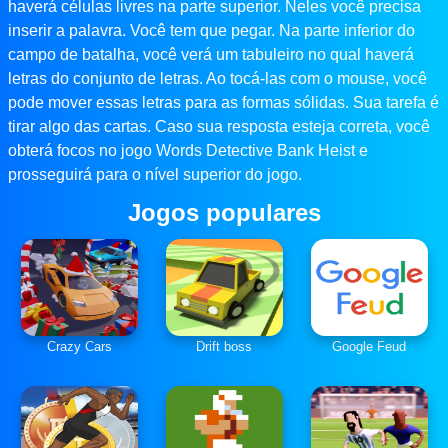
haverá células livres na parte superior. Neles você precisa
inserir a palavra. Você tem que pegar. Na parte inferior do
campo de batalha, você verá um tabuleiro no qual haverá
letras do conjunto de letras. Ao tocá-las com o mouse, você
pode mover essas letras para as formas sólidas. Sua tarefa é
tirar algo das cartas. Caso sua resposta esteja correta, você
obterá focos no jogo Words Detective Bank Heist e
prosseguirá para o nível superior do jogo.
Jogos populares
Crazy Cars
Drift boss
Google Feud