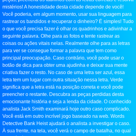
mistérios! A honestidade desta cidade depende de você!
Você poderia, em algum momento, usar sua linguagem para
rastrear os bandidos e recuperar o dinheiro? É simples! Tudo
o que você precisa fazer é olhar os quadrinhos e adivinhar a
seguinte palavra. Olhe para as fotos e tente rastrear as
coisas ou ações vitais nelas. Realmente olhe para as letras
para ver se consegue formar a palavra que tem como
principal preocupação. Caso contrário, você pode usar o
botão de dica para obter uma ajudinha e deixar sua mente
criativa fazer o resto. No caso de uma letra ser azul, essa
letra tem um lugar com outra situação nessa letra. Verde
significa que a letra está na posição correta e você pode
preencher o restante. Descubra as peças perdidas desta
emocionante história e seja a lenda da cidade. O conhecido
analista Jack Smith examinará hoje outro caso complicado.
Você está em outro incrível jogo baseado na web. Words
Detective Bank Heist ajudará o analista a investigar o caso.
À sua frente, na tela, você verá o campo de batalha, no qual