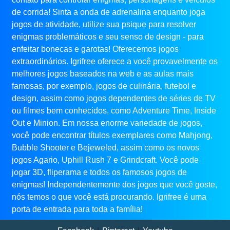
de corrida! Sinta a onda de adrenalina enquanto joga
jogos de atividade, utilize sua psique para resolver
enigmas problemáticos e seu senso de design - para
enfeitar bonecas e garotas! Oferecemos jogos
extraordinários. Igrifree oferece a você provavelmente os
melhores jogos baseados na web e as aulas mais
famosas, por exemplo, jogos de culinária, futebol e
design, assim como jogos dependentes de séries de TV
ou filmes bem conhecidos, como Adventure Time, Inside
Out e Minion. Em nossa enorme variedade de jogos,
você pode encontrar títulos exemplares como Mahjong,
Bubble Shooter e Bejeweled, assim como os novos
jogos Agario, Uphill Rush 7 e Grindcraft. Você pode
jogar 3D, fliperama e todos os famosos jogos de
enigmas! Independentemente dos jogos que você goste,
nós temos o que você está procurando. Igrifree é uma
porta de entrada para toda a família!