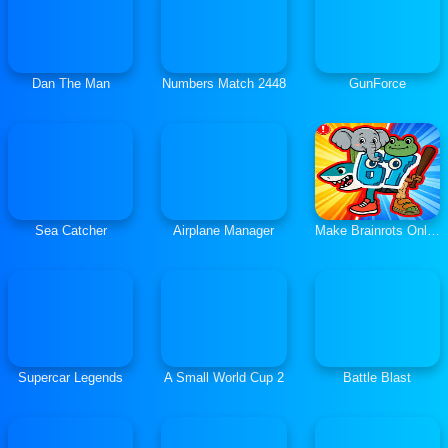
Dan The Man
Numbers Match 2448
GunForce
Sea Catcher
Airplane Manager
Make Brainrots Online
Supercar Legends
A Small World Cup 2
Battle Blast