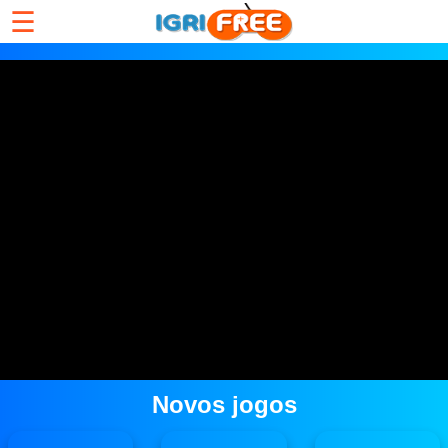
☰
Novos jogos