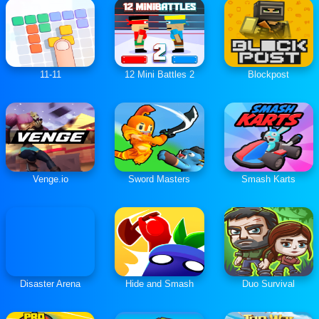
11-11
12 Mini Battles 2
Blockpost
Venge.io
Sword Masters
Smash Karts
Disaster Arena
Hide and Smash
Duo Survival