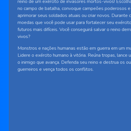
reino de um exército de invasores mortos-vivos! Escolha
no campo de batalha, convoque campeões poderosos e
aprimorar seus soldados atuais ou criar novos. Durante 
moedas que você pode usar para fortalecer seu exército
futuros mais difíceis. Você conseguirá salvar o reino de
vivos?
Monstros e nações humanas estão em guerra em um mun
Lidere o exército humano à vitória. Reúna tropas, lance
o inimigo que avança. Defenda seu reino e destrua os ou
guerreiros e vença todos os conflitos.