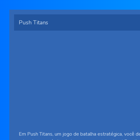
Push Titans
Em Push Titans, um jogo de batalha estratégica, você 