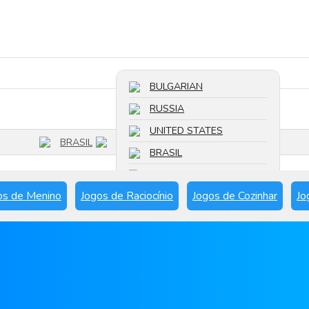
Pesquisar um jogo
BULGARIAN
RUSSIA
UNITED STATES
BRASIL
BRASIL
FRANCE
os de Menino
Jogos de Raciocínio
Jogos de Cozinhar
Jo
SPAIN