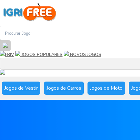
FRIV
JOGOS POPULARES
NOVOS JOGOS
Jogos de Vestir
Jogos de Carros
Jogos de Moto
Jog