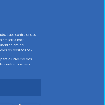
udo. Lute contra ondas
a se torna mais
oponentes em seu
todos os obstáculos?
 para o universo dos
e contra tubarões,