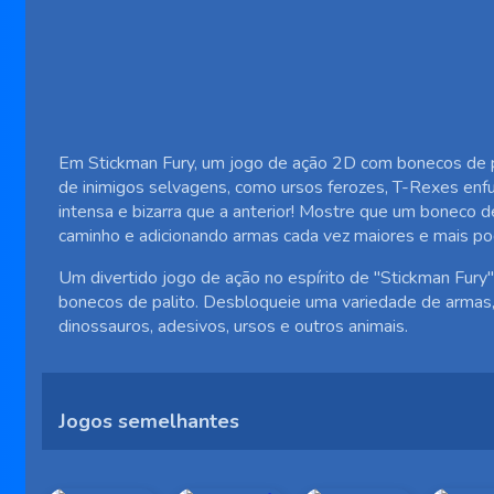
Em Stickman Fury, um jogo de ação 2D com bonecos de pa
de inimigos selvagens, como ursos ferozes, T-Rexes enfu
intensa e bizarra que a anterior! Mostre que um boneco 
caminho e adicionando armas cada vez maiores e mais po
Um divertido jogo de ação no espírito de "Stickman Fury"
bonecos de palito. Desbloqueie uma variedade de armas
dinossauros, adesivos, ursos e outros animais.
Jogos semelhantes