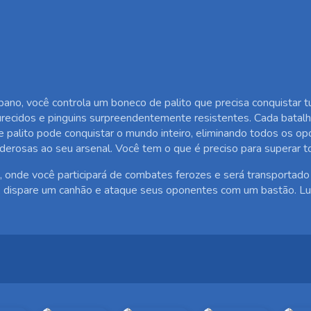
no, você controla um boneco de palito que precisa conquistar t
recidos e pinguins surpreendentemente resistentes. Cada batalh
de palito pode conquistar o mundo inteiro, eliminando todos os 
derosas ao seu arsenal. Você tem o que é preciso para superar 
, onde você participará de combates ferozes e será transportado
, dispare um canhão e ataque seus oponentes com um bastão. Lut