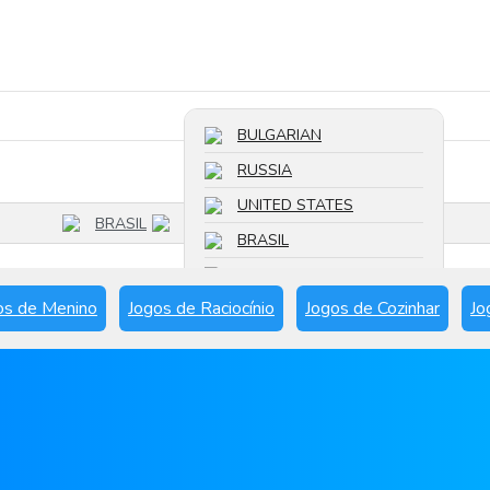
Pesquisar um jogo
BULGARIAN
RUSSIA
UNITED STATES
BRASIL
BRASIL
FRANCE
os de Menino
Jogos de Raciocínio
Jogos de Cozinhar
Jo
SPAIN