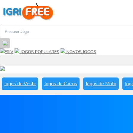
FRIV
JOGOS POPULARES
NOVOS JOGOS
Jogos de Vestir
Jogos de Carros
Jogos de Moto
Jog