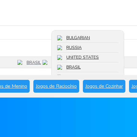
Pesquisar um jogo
BULGARIAN
RUSSIA
UNITED STATES
BRASIL
BRASIL
FRANCE
os de Menino
Jogos de Raciocínio
Jogos de Cozinhar
Jo
SPAIN