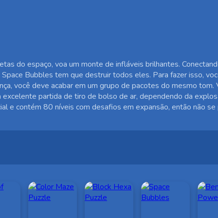
netas do espaço, voa um monte de infláveis ​​brilhantes. Conectan
go Space Bubbles tem que destruir todos eles. Para fazer isso, v
rança, você deve acabar em um grupo de pacotes do mesmo tom. 
 excelente partida de tiro de bolso de ar, dependendo da explos
cial e contém 80 níveis com desafios em expansão, então não se