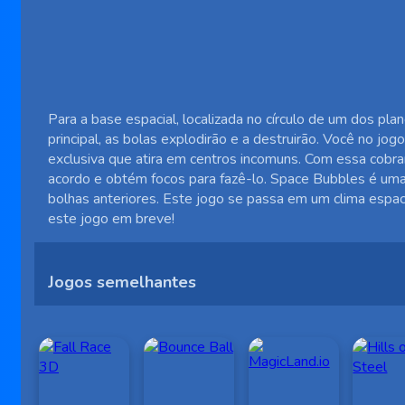
Para a base espacial, localizada no círculo de um dos pla
principal, as bolas explodirão e a destruirão. Você no jo
exclusiva que atira em centros incomuns. Com essa cob
acordo e obtém focos para fazê-lo. Space Bubbles é uma
bolhas anteriores. Este jogo se passa em um clima espa
este jogo em breve!
Jogos semelhantes