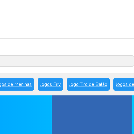
Jogue agora
gos de Meninas
Jogos Friv
Jogo Tiro de Balão
Jogos de