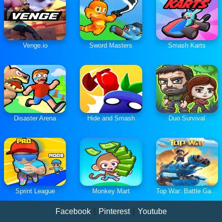
Venge.io
Sword Masters
Smash Karts
Disaster Arena
Hide and Smash
Duo Survival
Sprint League
Monkey Mart
Top War: Battle Game
Facebook
|
Pinterest
|
Youtube