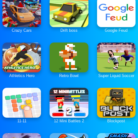
Crazy Cars
Drift boss
Google Feud
Athletics Hero
Retro Bowl
Super Liquid Soccer
11-11
12 Mini Battles 2
Blockpost