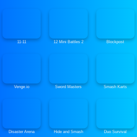
11-11
12 Mini Battles 2
Blockpost
Venge.io
Sword Masters
Smash Karts
Disaster Arena
Hide and Smash
Duo Survival