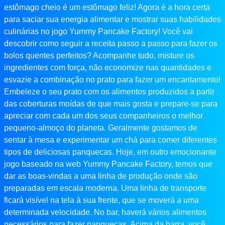
estômago cheio é um estômago feliz! Agora é a hora certa
para saciar sua energia alimentar e mostrar suas habilidades
culinárias no jogo Yummy Pancake Factory! Você vai
descobrir como seguir a receita passo a passo para fazer os
bolos quentes perfeitos? Acompanhe tudo, misture os
ingredientes com força, não economize nas quantidades e
esvazie a combinação no prato para fazer um encantamento!
Embeleze o seu prato com os alimentos produzidos a partir
das coberturas moídas de que mais gosta e prepare-se para
apreciar com cada um dos seus companheiros o melhor
pequeno-almoço do planeta. Geralmente gostamos de
sentar à mesa e experimentar um chá para comer diferentes
tipos de deliciosas panquecas. Hoje, em outro emocionante
jogo baseado na web Yummy Pancake Factory, temos que
dar as boas-vindas a uma linha de produção onde são
preparadas em escala moderna. Uma linha de transporte
ficará visível na tela à sua frente, que se moverá a uma
determinada velocidade. No bar, haverá vários alimentos
necessários para fazer panquecas. Acima da barra, você