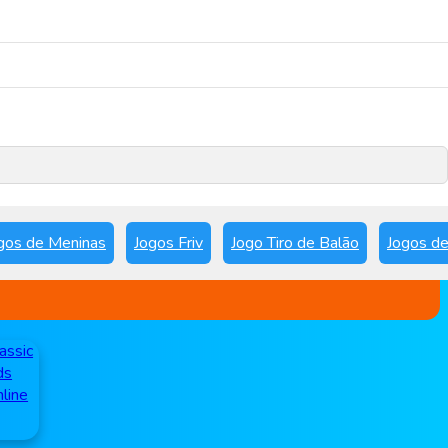
gos de Meninas
Jogos Friv
Jogo Tiro de Balão
Jogos de