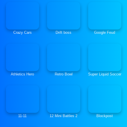
Crazy Cars
Drift boss
Google Feud
Athletics Hero
Retro Bowl
Super Liquid Soccer
11-11
12 Mini Battles 2
Blockpost