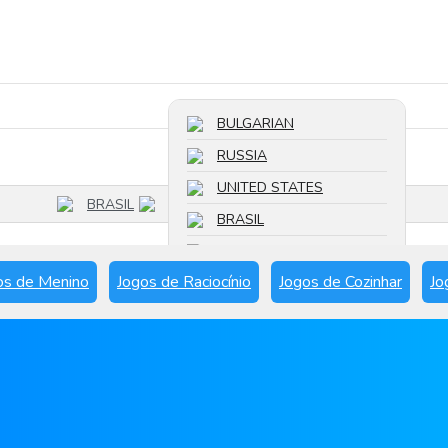
Pesquisar um jogo
BULGARIAN
RUSSIA
UNITED STATES
BRASIL
BRASIL
FRANCE
os de Menino
Jogos de Raciocínio
Jogos de Cozinhar
Jo
SPAIN