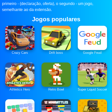
primeiro - (declaração, oferta), o segundo - um jogo,
semelhante ao da extensão.
Jogos populares
Crazy Cars
Drift boss
Google Feud
Athletics Hero
Retro Bowl
Super Liquid Soccer