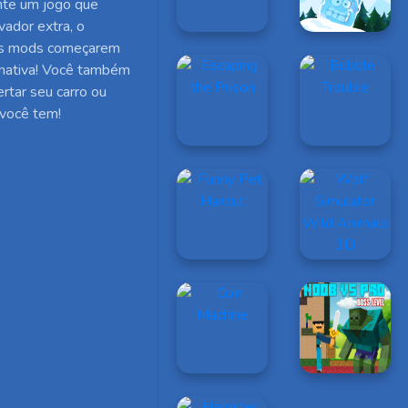
nte um jogo que
vador extra, o
 dos mods começarem
rnativa! Você também
rtar seu carro ou
 você tem!