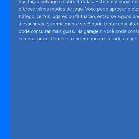
equitação selvagem sobre 4 rodas. Este é essencialme
oferece vários modos de jogo. Você pode apreciar o ele
tráfego, certos lugares ou flutuação, então se alguns
a exaurir você, normalmente você pode tentar uma alte
pode consultar mais guias. Na garagem você pode conse
comprar outro! Comece a correr e mostre a todos o que