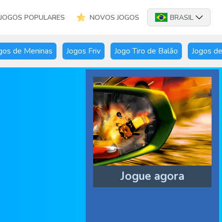
JOGOS POPULARES
NOVOS JOGOS
BRASIL
gos de Meninas
Jogos Friv
Jogo Tiro de Balão
Jogos de
Jogue agora