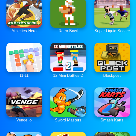
Athletics Hero
Retro Bowl
Super Liquid Soccer
11-11
12 Mini Battles 2
Blockpost
Venge.io
Sword Masters
Smash Karts