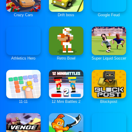
Crazy Cars
Drift boss
Google Feud
Athletics Hero
Retro Bowl
Super Liquid Soccer
11-11
12 Mini Battles 2
Blockpost