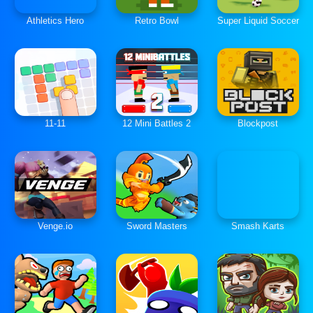
Athletics Hero
Retro Bowl
Super Liquid Soccer
11-11
12 Mini Battles 2
Blockpost
Venge.io
Sword Masters
Smash Karts