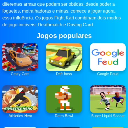
diferentes armas que podem ser obtidas, desde poder a
foguetes, metralhadoras e minas, comece a jogar agora,
essa influência. Os jogos Fight Kart combinam dois modos
de jogo incríveis: Deathmatch e Driving Card.
Jogos populares
Crazy Cars
Drift boss
Google Feud
Athletics Hero
Retro Bowl
Super Liquid Soccer