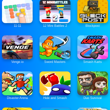
11-11
12 Mini Battles 2
Blockpost
Venge.io
Sword Masters
Smash Karts
Disaster Arena
Hide and Smash
Duo Survival