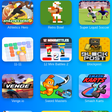
Athletics Hero
Retro Bowl
Super Liquid Soccer
11-11
12 Mini Battles 2
Blockpost
Venge.io
Sword Masters
Smash Karts