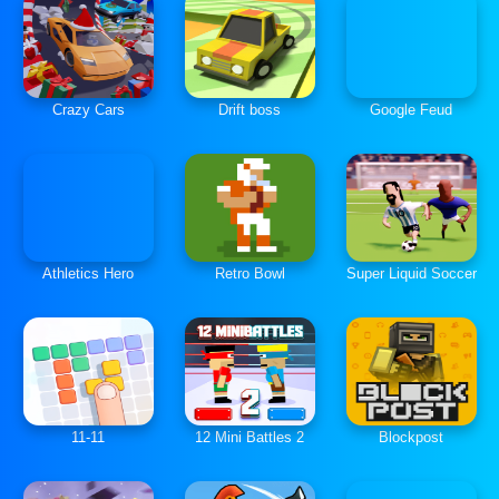
Crazy Cars
Drift boss
Google Feud
Athletics Hero
Retro Bowl
Super Liquid Soccer
11-11
12 Mini Battles 2
Blockpost