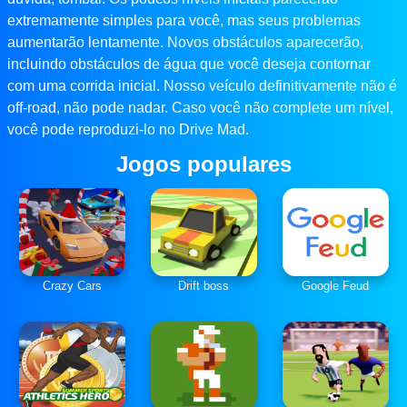
extremamente simples para você, mas seus problemas
aumentarão lentamente. Novos obstáculos aparecerão,
incluindo obstáculos de água que você deseja contornar
com uma corrida inicial. Nosso veículo definitivamente não é
off-road, não pode nadar. Caso você não complete um nível,
você pode reproduzi-lo no Drive Mad.
Jogos populares
Crazy Cars
Drift boss
Google Feud