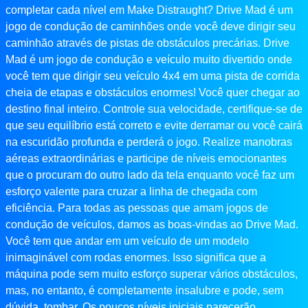
completar cada nível em Make Distraught? Drive Mad é um
jogo de condução de caminhões onde você deve dirigir seu
caminhão através de pistas de obstáculos precárias. Drive
Mad é um jogo de condução e veículo muito divertido onde
você tem que dirigir seu veículo 4x4 em uma pista de corrida
cheia de etapas e obstáculos enormes! Você quer chegar ao
destino final inteiro. Controle sua velocidade, certifique-se de
que seu equilíbrio está correto e evite derramar ou você cairá
na escuridão profunda e perderá o jogo. Realize manobras
aéreas extraordinárias e participe de níveis emocionantes
que o procuram do outro lado da tela enquanto você faz um
esforço valente para cruzar a linha de chegada com
eficiência. Para todas as pessoas que amam jogos de
condução de veículos, damos as boas-vindas ao Drive Mad.
Você tem que andar em um veículo de um modelo
inimaginável com rodas enormes. Isso significa que a
máquina pode sem muito esforço superar vários obstáculos,
mas, no entanto, é completamente insalubre e pode, sem
dúvida, tombar. Os poucos níveis iniciais parecerão