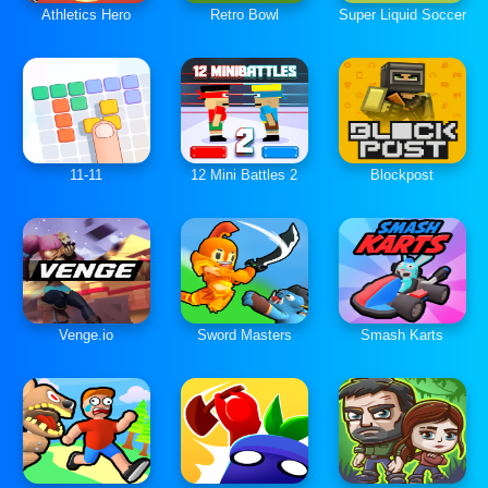
Athletics Hero
Retro Bowl
Super Liquid Soccer
11-11
12 Mini Battles 2
Blockpost
Venge.io
Sword Masters
Smash Karts