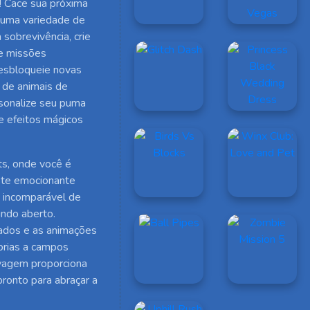
 Cace sua próxima
 uma variedade de
sobrevivência, crie
re missões
desbloqueie novas
 de animais de
rsonalize seu puma
ne efeitos mágicos
ts, onde você é
Este emocionante
 incomparável de
ndo aberto.
hados e as animações
brias a campos
lvagem proporciona
ronto para abraçar a