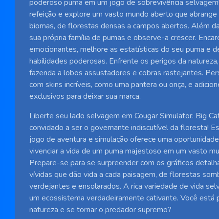
poderoso puma em um jogo de sobrevivência selvagem!
refeição e explore um vasto mundo aberto que abrange
biomas, de florestas densas a campos abertos. Além da 
sua própria família de pumas e observe-a crescer. Enca
emocionantes, melhore as estatísticas do seu puma e 
habilidades poderosas. Enfrente os perigos da natureza,
fazenda a lobos assustadores e cobras rastejantes. Pe
com skins incríveis, como uma pantera ou onça, e adicio
exclusivos para deixar sua marca.
Liberte seu lado selvagem em Cougar Simulator: Big Ca
convidado a ser o governante indiscutível da floresta! 
jogo de aventura e simulação oferece uma oportunidade
vivenciar a vida de um puma majestoso em um vasto mu
Prepare-se para se surpreender com os gráficos detal
vívidas que dão vida a cada paisagem, de florestas som
verdejantes e ensolarados. A rica variedade de vida se
um ecossistema verdadeiramente cativante. Você está p
natureza e se tornar o predador supremo?