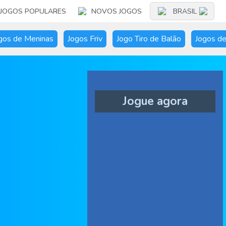
JOGOS POPULARES
NOVOS JOGOS
BRASIL
gos de Meninas
Jogos Friv
Jogo Tiro de Balão
Jogos de
Jogue agora