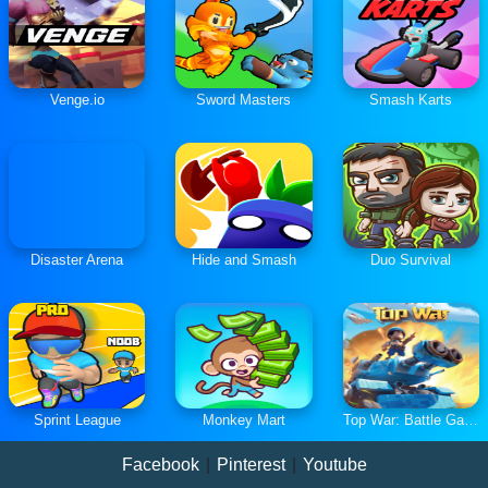
Venge.io
Sword Masters
Smash Karts
Disaster Arena
Hide and Smash
Duo Survival
Sprint League
Monkey Mart
Top War: Battle Game
Facebook
|
Pinterest
|
Youtube