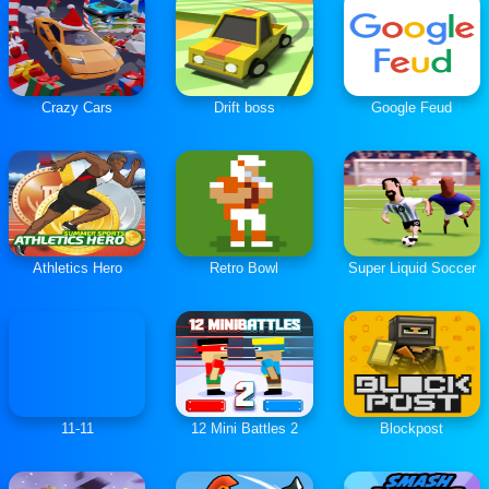
Crazy Cars
Drift boss
Google Feud
Athletics Hero
Retro Bowl
Super Liquid Soccer
11-11
12 Mini Battles 2
Blockpost