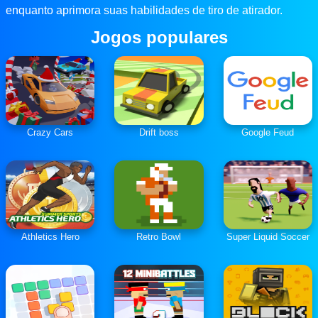
enquanto aprimora suas habilidades de tiro de atirador.
Jogos populares
Crazy Cars
Drift boss
Google Feud
Athletics Hero
Retro Bowl
Super Liquid Soccer