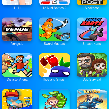
11-11
12 Mini Battles 2
Blockpost
Venge.io
Sword Masters
Smash Karts
Disaster Arena
Hide and Smash
Duo Survival