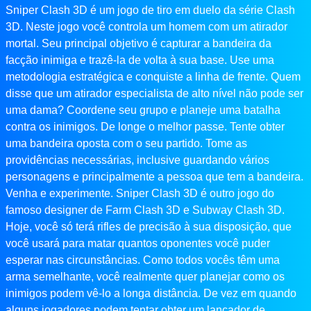
Sniper Clash 3D é um jogo de tiro em duelo da série Clash
3D. Neste jogo você controla um homem com um atirador
mortal. Seu principal objetivo é capturar a bandeira da
facção inimiga e trazê-la de volta à sua base. Use uma
metodologia estratégica e conquiste a linha de frente. Quem
disse que um atirador especialista de alto nível não pode ser
uma dama? Coordene seu grupo e planeje uma batalha
contra os inimigos. De longe o melhor passe. Tente obter
uma bandeira oposta com o seu partido. Tome as
providências necessárias, inclusive guardando vários
personagens e principalmente a pessoa que tem a bandeira.
Venha e experimente. Sniper Clash 3D é outro jogo do
famoso designer de Farm Clash 3D e Subway Clash 3D.
Hoje, você só terá rifles de precisão à sua disposição, que
você usará para matar quantos oponentes você puder
esperar nas circunstâncias. Como todos vocês têm uma
arma semelhante, você realmente quer planejar como os
inimigos podem vê-lo a longa distância. De vez em quando
alguns jogadores podem tentar obter um lançador de