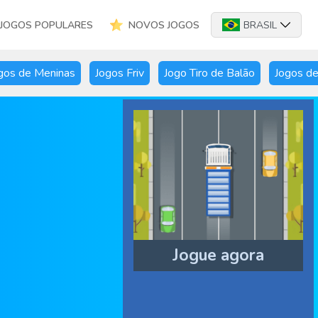
JOGOS POPULARES
NOVOS JOGOS
BRASIL
gos de Meninas
Jogos Friv
Jogo Tiro de Balão
Jogos de
Jogue agora