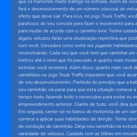
que irá transmitir muito tráfego na estrada. Além de voc
fará o desenvolvimento de um número colossal de veícul
efeito que deve sair. Para isso, no jogo Truck Traffic vo
parafusos do seu console para fazer o movimento para a
para mudar de acordo com o caminho livre. Tenha cuidado 
alguns veículos farão uma atualização repentina que pod
com você. Descubra como evitá-los jogando habilidade
reconstruindo. Cada vez que você tem que caminhar um
metros até o nível que foi passado, e quanto mais mode
estrelas você receberá. Além disso, quanto mais você di
caminhões no jogo Truck Traffic impedem que você alcanc
de seu desenvolvimento. Partindo do princípio que a bat
seu caminhão vai parar para que esta situação comece a
tempo todo, fazendo todo o necessário para evitar os e
empreendimento anterior. Diante de tudo, você diria qu
Em seguida, sente-se no banco do motorista de um ca
comece a aplicar suas habilidades de direção. Tente do
de condução de caminhão. Dirija seu caminhão na estrad
variedade de veículos. Cuidado com as trilhas em movi