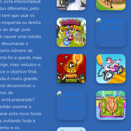
ê, esta interestadual
os diferentes, pelo
cê tem que usar os
 esquerda ou direita
ao dirigir, pois
e causar uma colisão
s desumanas e
 certo número de
sta for a queda, mais
rige, mais veículos e
e o objetivo final
ida é muito grande,
 se desenvolver o
rros do
e está preparado?
minhão enorme e
minar este novo teste
a, evitando toda a
mento e os