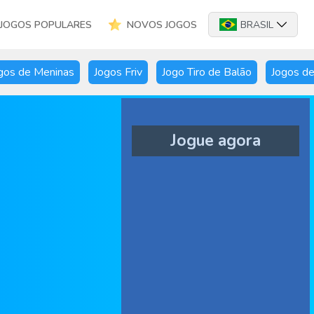
JOGOS POPULARES
NOVOS JOGOS
BRASIL
gos de Meninas
Jogos Friv
Jogo Tiro de Balão
Jogos de
Jogue agora