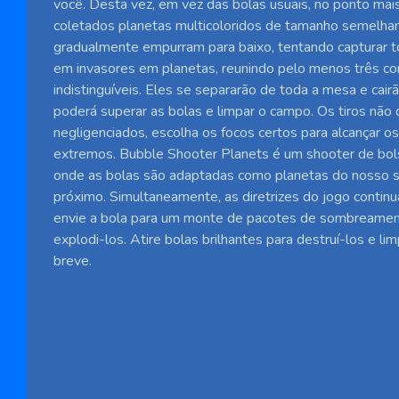
você. Desta vez, em vez das bolas usuais, no ponto mais
coletados planetas multicoloridos de tamanho semelhan
gradualmente empurram para baixo, tentando capturar t
em invasores em planetas, reunindo pelo menos três co
indistinguíveis. Eles se separarão de toda a mesa e cair
poderá superar as bolas e limpar o campo. Os tiros não
negligenciados, escolha os focos certos para alcançar o
extremos. Bubble Shooter Planets é um shooter de bol
onde as bolas são adaptadas como planetas do nosso s
próximo. Simultaneamente, as diretrizes do jogo contin
envie a bola para um monte de pacotes de sombreame
explodi-los. Atire bolas brilhantes para destruí-los e l
breve.