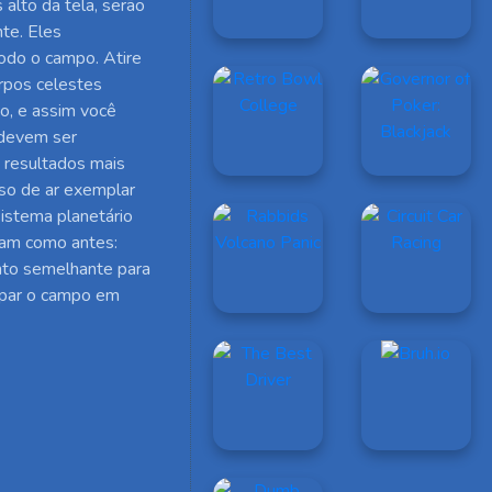
 alto da tela, serão
te. Eles
odo o campo. Atire
rpos celestes
ão, e assim você
 devem ser
s resultados mais
so de ar exemplar
istema planetário
uam como antes:
nto semelhante para
impar o campo em