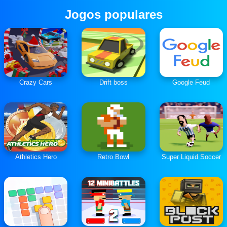
Jogos populares
Crazy Cars
Drift boss
Google Feud
Athletics Hero
Retro Bowl
Super Liquid Soccer