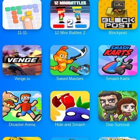
11-11
12 Mini Battles 2
Blockpost
Venge.io
Sword Masters
Smash Karts
Disaster Arena
Hide and Smash
Duo Survival