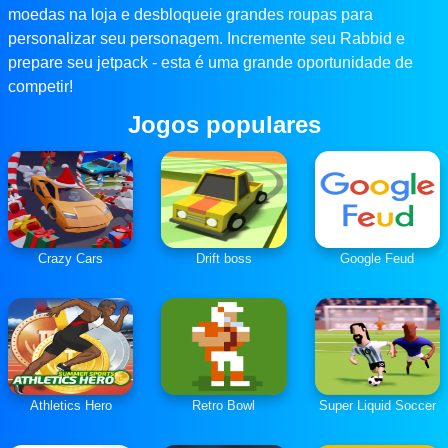
moedas na loja e desbloqueie grandes roupas para
personalizar seu personagem. Incremente seu Rabbid e
prepare seu jetpack - esta é uma grande oportunidade de
competir!
Jogos populares
Crazy Cars
Drift boss
Google Feud
Athletics Hero
Retro Bowl
Super Liquid Soccer