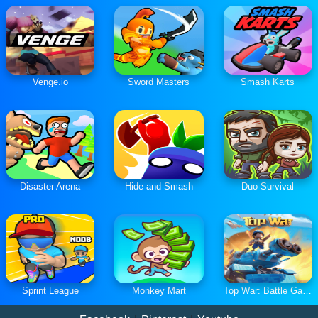
Venge.io
Sword Masters
Smash Karts
Disaster Arena
Hide and Smash
Duo Survival
Sprint League
Monkey Mart
Top War: Battle Game