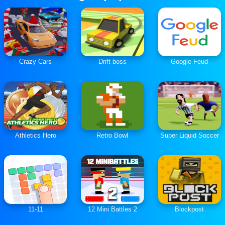
Crazy Cars
Drift boss
Google Feud
Athletics Hero
Retro Bowl
Super Liquid Soccer
11-11
12 Mini Battles 2
Blockpost