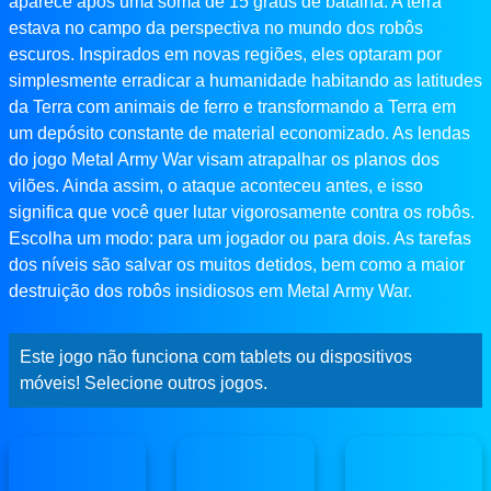
aparece após uma soma de 15 graus de batalha. A terra
estava no campo da perspectiva no mundo dos robôs
escuros. Inspirados em novas regiões, eles optaram por
simplesmente erradicar a humanidade habitando as latitudes
da Terra com animais de ferro e transformando a Terra em
um depósito constante de material economizado. As lendas
do jogo Metal Army War visam atrapalhar os planos dos
vilões. Ainda assim, o ataque aconteceu antes, e isso
significa que você quer lutar vigorosamente contra os robôs.
Escolha um modo: para um jogador ou para dois. As tarefas
dos níveis são salvar os muitos detidos, bem como a maior
destruição dos robôs insidiosos em Metal Army War.
Este jogo não funciona com tablets ou dispositivos
móveis! Selecione outros jogos.