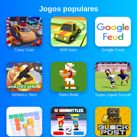
Jogos populares
Crazy Cars
Drift boss
Google Feud
Athletics Hero
Retro Bowl
Super Liquid Soccer