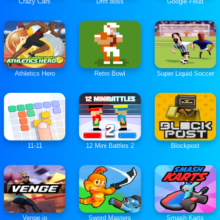
Crazy Cars
Drift boss
Google Feud
Athletics Hero
Retro Bowl
Super Liquid Soccer
11-11
12 Mini Battles 2
Blockpost
Venge.io
Sword Masters
Smash Karts