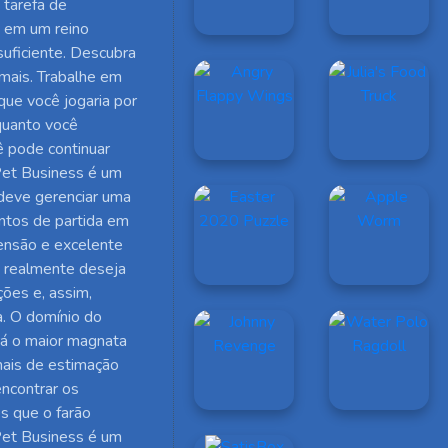
 tarefa de
a em um reino
suficiente. Descubra
 mais. Trabalhe em
que você jogaria por
quanto você
ê pode continuar
 Pet Business é um
deve gerenciar uma
ontos de partida em
ensão e excelente
ê realmente deseja
ções e, assim,
. O domínio do
rá o maior magnata
ais de estimação
encontrar os
es que o farão
 Pet Business é um