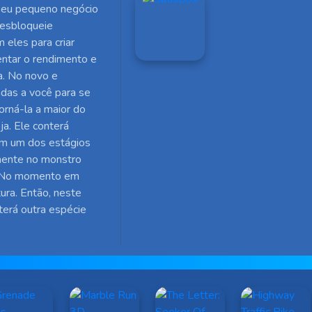
seu pequeno negócio
Desbloqueie
 eles para criar
ntar o rendimento e
a. No novo e
das a você para se
orná-la a maior do
oja. Ele conterá
 em um dos estágios
amente no monstro
o. No momento em
ura. Então, neste
bterá outra espécie