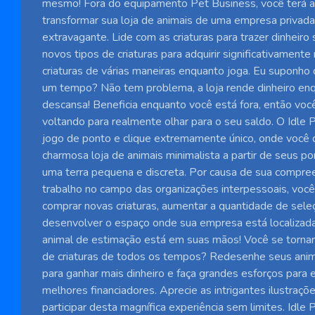
mesmo! Fora do equipamento Pet Business, você terá a
transformar sua loja de animais de uma empresa privad
extravagante. Lide com as criaturas para trazer dinheiro 
novos tipos de criaturas para adquirir significativamente
criaturas de várias maneiras enquanto joga. Eu suponho 
um tempo? Não tem problema, a loja rende dinheiro en
descansa! Beneficia enquanto você está fora, então voc
voltando para realmente olhar para o seu saldo. O Idle
jogo de ponto e clique extremamente único, onde você 
charmosa loja de animais minimalista a partir de seus p
uma terra pequena e discreta. Por causa de sua compre
trabalho no campo das organizações interpessoais, voc
comprar novas criaturas, aumentar a quantidade de sele
desenvolver o espaço onde sua empresa está localizada
animal de estimação está em suas mãos! Você se torna
de criaturas de todos os tempos? Redesenhe seus anim
para ganhar mais dinheiro e faça grandes esforços para 
melhores financiadores. Aprecie as intrigantes ilustraçõ
participar desta magnífica experiência sem limites. Idle