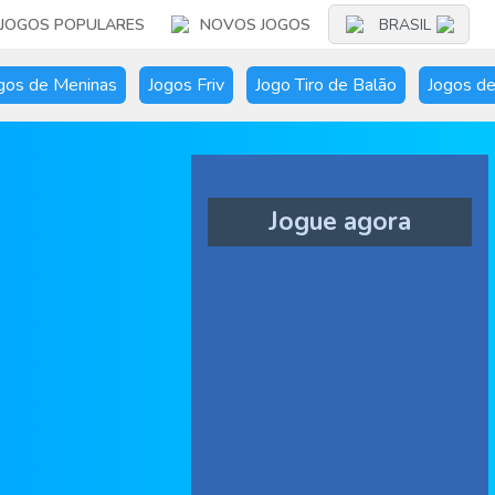
JOGOS POPULARES
NOVOS JOGOS
BRASIL
gos de Meninas
Jogos Friv
Jogo Tiro de Balão
Jogos de
Jogue agora