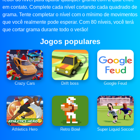
em contato. Complete cada nível cortando cada quadrado de
grama. Tente completar o nível com o mínimo de movimentos
que você realmente pode esperar. Com 80 níveis, você terá
que cortar grama durante todo o verão!
Jogos populares
Crazy Cars
Drift boss
Google Feud
Athletics Hero
Retro Bowl
Super Liquid Soccer