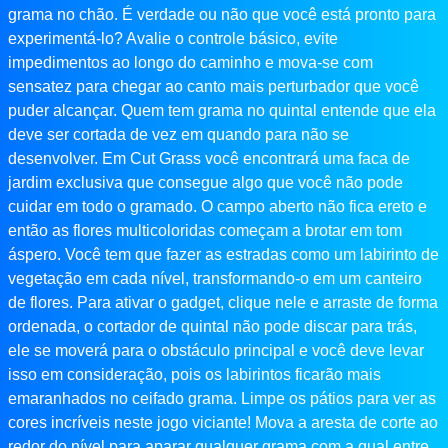
grama no chão. É verdade ou não que você está pronto para
experimentá-lo? Avalie o controle básico, evite
impedimentos ao longo do caminho e mova-se com
sensatez para chegar ao canto mais perturbador que você
puder alcançar. Quem tem grama no quintal entende que ela
deve ser cortada de vez em quando para não se
desenvolver. Em Cut Grass você encontrará uma faca de
jardim exclusiva que consegue algo que você não pode
cuidar em todo o gramado. O campo aberto não fica ereto e
então as flores multicoloridas começam a brotar em tom
áspero. Você tem que fazer as estradas como um labirinto de
vegetação em cada nível, transformando-o em um canteiro
de flores. Para ativar o gadget, clique nele e arraste de forma
ordenada, o cortador de quintal não pode discar para trás,
ele se moverá para o obstáculo principal e você deve levar
isso em consideração, pois os labirintos ficarão mais
emaranhados no ceifado grama. Limpe os pátios para ver as
cores incríveis neste jogo viciante! Mova a aresta de corte ao
redor do nível para aparar qualquer grama com a qual entre