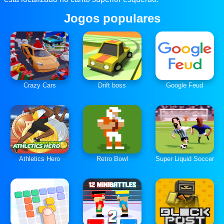
Jogos populares
Crazy Cars
Drift boss
Google Feud
Athletics Hero
Retro Bowl
Super Liquid Soccer