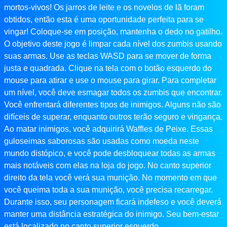
mortos-vivos! Os jarros de leite e os novelos de lã foram
obtidos, então esta é uma oportunidade perfeita para se
vingar! Coloque-se em posição, mantenha o dedo no gatilho.
O objetivo deste jogo é limpar cada nível dos zumbis usando
suas armas. Use as teclas WASD para se mover de forma
justa e quadrada. Clique na tela com o botão esquerdo do
mouse para atirar e use o mouse para girar. Para completar
um nível, você deve esmagar todos os zumbis que encontrar.
Você enfrentará diferentes tipos de inimigos. Alguns não são
difíceis de superar, enquanto outros terão seguro e vingança.
Ao matar inimigos, você adquirirá Waffles de Peixe. Essas
guloseimas saborosas são usadas como moeda neste
mundo distópico, e você pode desbloquear todas as armas
mais notáveis ​​com elas na loja do jogo. No canto superior
direito da tela você verá sua munição. No momento em que
você queima toda a sua munição, você precisa recarregar.
Durante isso, seu personagem ficará indefeso e você deverá
manter uma distância estratégica do inimigo. Seu bem-estar
está localizado no canto superior esquerdo.