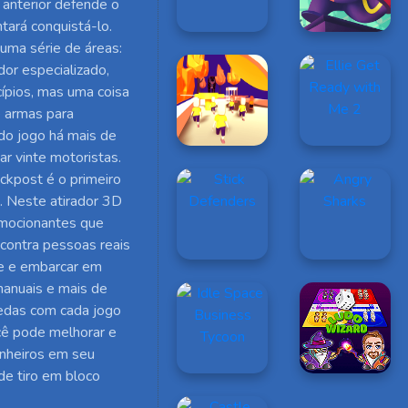
 anterior defende o
tará conquistá-lo.
uma série de áreas:
or especializado,
ípios, mas uma coisa
e armas para
 do jogo há mais de
ar vinte motoristas.
ckpost é o primeiro
s. Neste atirador 3D
emocionantes que
 contra pessoas reais
ue e embarcar em
manuais e mais de
edas com cada jogo
cê pode melhorar e
nheiros em seu
de tiro em bloco