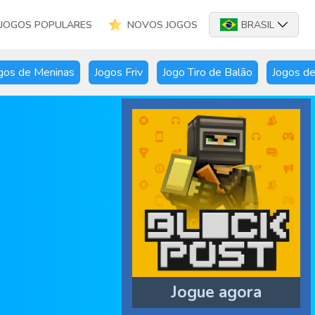
JOGOS POPULARES
NOVOS JOGOS
BRASIL
gos de Meninas
Jogos Friv
Jogo Tiro de Balão
Jogos de
Jogue agora