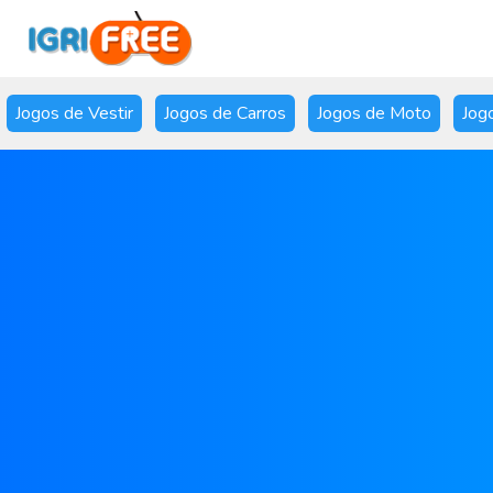
Jogos de Vestir
Jogos de Carros
Jogos de Moto
Jog