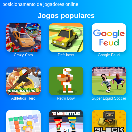
posicionamento de jogadores online.
Jogos populares
Crazy Cars
Drift boss
Google Feud
Athletics Hero
Retro Bowl
Super Liquid Soccer