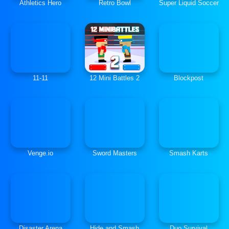
Athletics Hero
Retro Bowl
Super Liquid Soccer
11-11
12 Mini Battles 2
Blockpost
Venge.io
Sword Masters
Smash Karts
Disaster Arena
Hide and Smash
Duo Survival