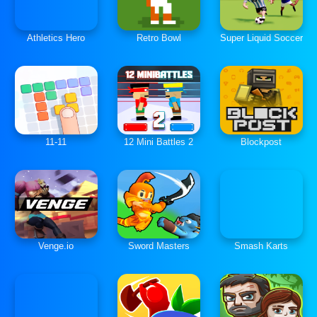
Athletics Hero
Retro Bowl
Super Liquid Soccer
11-11
12 Mini Battles 2
Blockpost
Venge.io
Sword Masters
Smash Karts