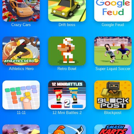
Crazy Cars
Drift boss
Google Feud
Athletics Hero
Retro Bowl
Super Liquid Soccer
11-11
12 Mini Battles 2
Blockpost