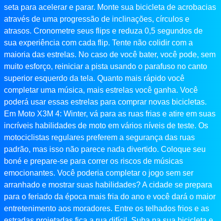
seta para acelerar e parar. Monte sua bicicleta de acrobacias
através de uma progressão de inclinações, círculos e
atrasos. Cronometre seus flips e reduza 0,5 segundos de
sua experiência com cada flip. Tente não colidir com a
maioria das estrelas. No caso de você bater, você pode, sem
muito esforço, reiniciar a pista usando o parafuso no canto
superior esquerdo da tela. Quanto mais rápido você
completar uma música, mais estrelas você ganha. Você
poderá usar essas estrelas para comprar novas bicicletas.
Em Moto X3M 4: Winter, vá para as ruas frias e atire em suas
incríveis habilidades de moto em vários níveis de teste. Os
motociclistas regulares preferem a segurança das ruas
padrão, mas isso não parece nada divertido. Coloque seu
boné e prepare-se para correr os riscos de músicas
emocionantes. Você poderia completar o jogo sem ser
arranhado e mostrar suas habilidades? A cidade se prepara
para o feriado da época mais fria do ano e você dará o maior
entretenimento aos moradores. Entre os telhados frios e as
estradas projetadas fica a rua difícil. Suba na sua bicicleta e