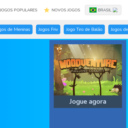
JOGOS POPULARES
NOVOS JOGOS
BRASIL
gos de Meninas
Jogos Friv
Jogo Tiro de Balão
Jogos de
Jogue agora