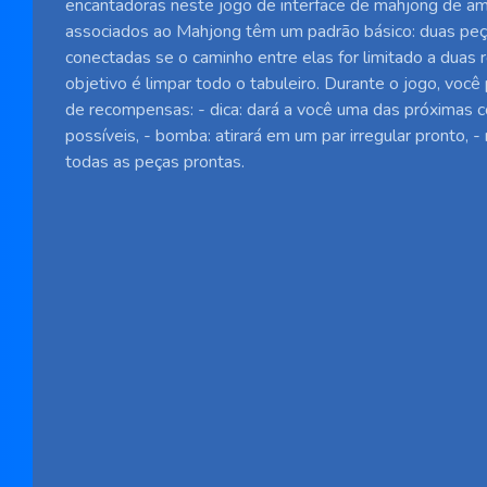
encantadoras neste jogo de interface de mahjong de am
associados ao Mahjong têm um padrão básico: duas pe
conectadas se o caminho entre elas for limitado a duas 
objetivo é limpar todo o tabuleiro. Durante o jogo, você
de recompensas: - dica: dará a você uma das próximas
possíveis, - bomba: atirará em um par irregular pronto, -
todas as peças prontas.