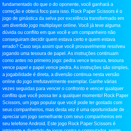
fundamentado do que o do oponente, você ganhará a
correção e obterá foco para isso. Rock Paper Scissors é o
jogo de ginástica da selva por excelência transformado em
um divertido jogo multiplayer online. Você já teve alguma
dúvida ou conflito em que você e um companheiro não
conseguiram decidir quem estava certo e quem estava
errado? Caso seja assim que você provavelmente resolveu
jogando uma tesoura de papel. As instruções continuam
como antes no primeiro jogo: pedra vence tesoura, tesoura
vence papel e papel vence pedra. As instruções são simples,
a jogabilidade é direta, a diversão continua nesta versão
online do jogo irrefutavelmente exemplar. Ganhe várias
vezes seguidas para vencer o confronto e vencer qualquer
conflito que você possa ter a qualquer momento! Rock Paper
Scissors, um jogo popular que você pode ter gostado com
seus companheiros, mas desta vez é uma oportunidade de
apreciar um jogo semelhante com seus companheiros em
seu telefone Android. Este jogo Rock Paper Scissors é
intrigante e divertido de jogar contra o computador, assim