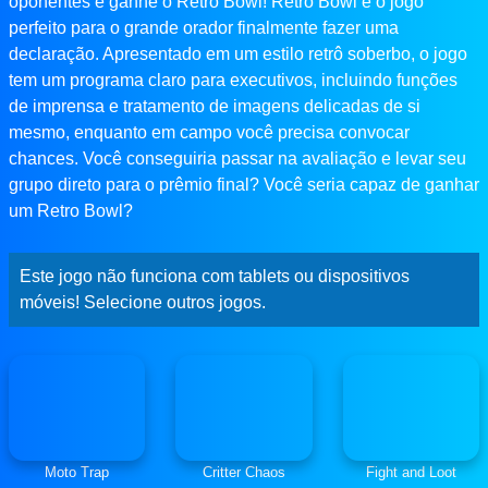
oponentes e ganhe o Retro Bowl! Retro Bowl é o jogo
perfeito para o grande orador finalmente fazer uma
declaração. Apresentado em um estilo retrô soberbo, o jogo
tem um programa claro para executivos, incluindo funções
de imprensa e tratamento de imagens delicadas de si
mesmo, enquanto em campo você precisa convocar
chances. Você conseguiria passar na avaliação e levar seu
grupo direto para o prêmio final? Você seria capaz de ganhar
um Retro Bowl?
Este jogo não funciona com tablets ou dispositivos
móveis! Selecione outros jogos.
Moto Trap
Critter Chaos
Fight and Loot