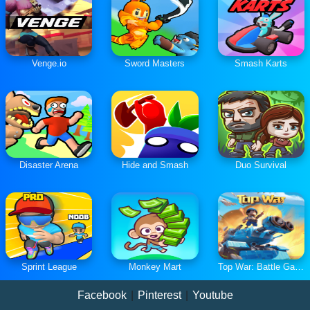
Venge.io
Sword Masters
Smash Karts
Disaster Arena
Hide and Smash
Duo Survival
Sprint League
Monkey Mart
Top War: Battle Game
Facebook
|
Pinterest
|
Youtube