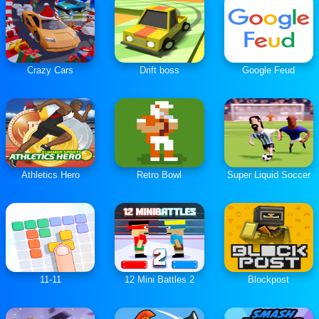
Crazy Cars
Drift boss
Google Feud
Athletics Hero
Retro Bowl
Super Liquid Soccer
11-11
12 Mini Battles 2
Blockpost