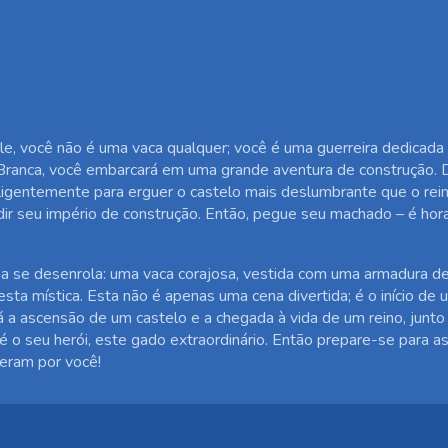
tle, você não é uma vaca qualquer; você é uma guerreira dedica
ranca, você embarcará em uma grande aventura de construção. 
igentemente para erguer o castelo mais deslumbrante que o reino
r seu império de construção. Então, pegue seu machado – é hora
a se desenrola: uma vaca corajosa, vestida com uma armadura de
a mística. Esta não é apenas uma cena divertida; é o início de u
 a ascensão de um castelo e a chegada à vida de um reino, junt
 é o seu herói, este gado extraordinário. Então prepare-se para 
peram por você!