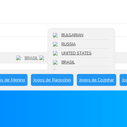
Pesquisar um jogo
BULGARIAN
RUSSIA
UNITED STATES
BRASIL
BRASIL
FRANCE
os de Menino
Jogos de Raciocínio
Jogos de Cozinhar
Jo
SPAIN