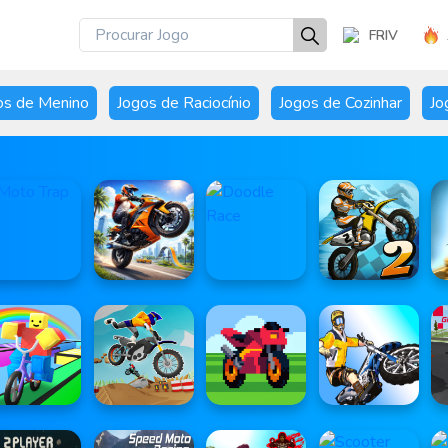
FRIV
os de Menino
Jogos de Raciocínio
Jogos de Cozinhar
Jo